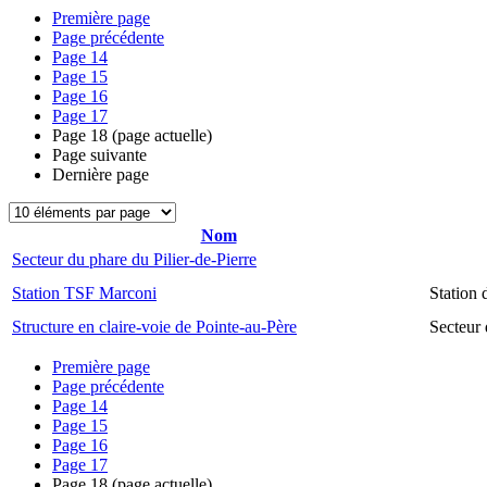
Première page
Page précédente
Page
14
Page
15
Page
16
Page
17
Page
18
(page actuelle)
Page suivante
Dernière page
Nom
Secteur du phare du Pilier-de-Pierre
Station TSF Marconi
Station
Structure en claire-voie de Pointe-au-Père
Secteur 
Première page
Page précédente
Page
14
Page
15
Page
16
Page
17
Page
18
(page actuelle)