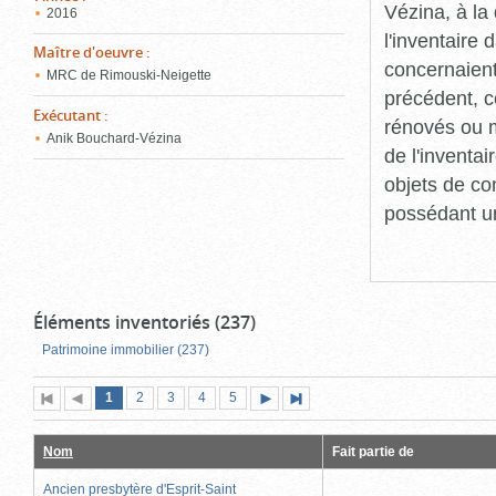
Vézina, à l
2016
l'inventaire
Maître d'oeuvre
:
concernaient
MRC de Rimouski-Neigette
précédent, c
Exécutant
:
rénovés ou m
Anik Bouchard-Vézina
de l'inventa
objets de co
possédant un
Éléments inventoriés (237)
Patrimoine immobilier (237)
Page
(page
Page
Page
Page
Page
1
Première
2
Page
3
4
5
Page
Dernière
actuelle)
page
précédente
suivante
page
Nom
Fait partie de
Ancien presbytère d'Esprit-Saint