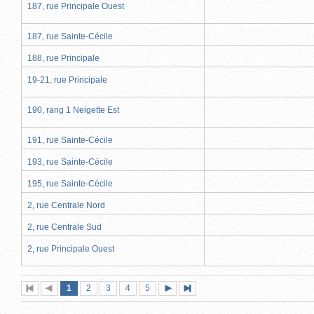
187, rue Principale Ouest
187, rue Sainte-Cécile
188, rue Principale
19-21, rue Principale
190, rang 1 Neigette Est
191, rue Sainte-Cécile
193, rue Sainte-Cécile
195, rue Sainte-Cécile
2, rue Centrale Nord
2, rue Centrale Sud
2, rue Principale Ouest
Page
(page
Page
Page
Page
Page
1
Première
2
Page
3
4
5
Page
Dernière
actuelle)
page
précédente
suivante
page