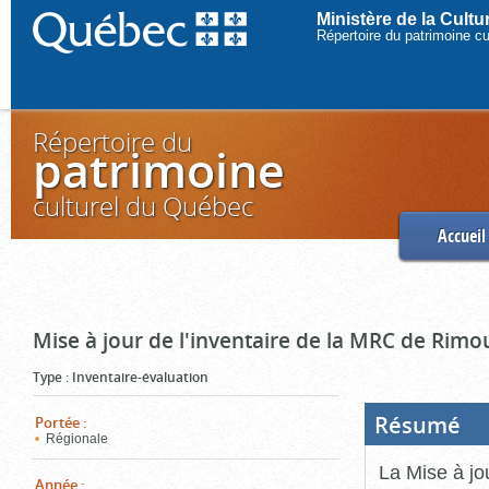
Ministère de la Cult
Répertoire du patrimoine c
Répertoire du
patrimoine
culturel du Québec
Accueil
Mise à jour de l'inventaire de la MRC de Rimo
Type
:
Inventaire-évaluation
Résumé
(Boi
Portée
:
ouve
Régionale
cliq
pou
La Mise à jo
ferm
Année
: