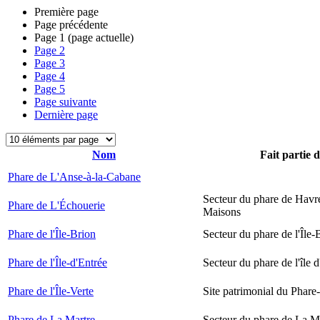
Première page
Page précédente
Page
1
(page actuelle)
Page
2
Page
3
Page
4
Page
5
Page suivante
Dernière page
Nom
Fait partie 
Phare de L'Anse-à-la-Cabane
Secteur du phare de Havr
Phare de L'Échouerie
Maisons
Phare de l'Île-Brion
Secteur du phare de l'Île-
Phare de l'Île-d'Entrée
Secteur du phare de l'île 
Phare de l'Île-Verte
Site patrimonial du Phare-
Phare de La Martre
Secteur du phare de La M