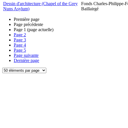
Dessin d'architecture (Chapel of the Grey
Fonds Charles-Philippe-F
Nuns Asylum)
Baillairgé
Première page
Page précédente
Page
1
(page actuelle)
Page
2
Page
3
Page
4
Page
5
Page suivante
Dernière page