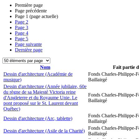
Première page
Page précédente
Page
1
(page actuelle)
Page
2
Page
3
Page
4
Page
5
Page suivante
Dernière page
Nom
Fait partie 
Dessin d'architecture (Académie de
Fonds Charles-Philippe-F
musique)
Baillairgé
Dessin d'architecture (Année jubilaire, 60e
du règne de sa Majesté Victoria reine
Fonds Charles-Philippe-F
d'Angleterre et du Royaume Unie. Le
Baillairgé
pont proposé sur le St. Laurent devant
Québec)
Fonds Charles-Philippe-F
Dessin d'architecture (Arc, tablette)
Baillairgé
Fonds Charles-Philippe-F
Dessin d'architecture (Asile de la Charité)
Baillairgé