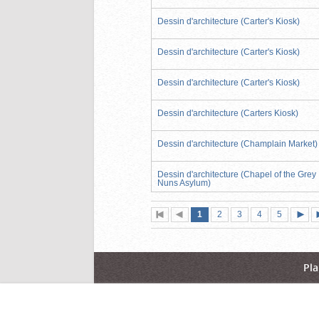
Dessin d'architecture (Carter's Kiosk)
Dessin d'architecture (Carter's Kiosk)
Dessin d'architecture (Carter's Kiosk)
Dessin d'architecture (Carters Kiosk)
Dessin d'architecture (Champlain Market)
Dessin d'architecture (Chapel of the Grey
Nuns Asylum)
Page
(page
Page
Page
Page
Page
1
Première
2
Page
3
4
5
actuelle)
page
précédente
suiva
Pla