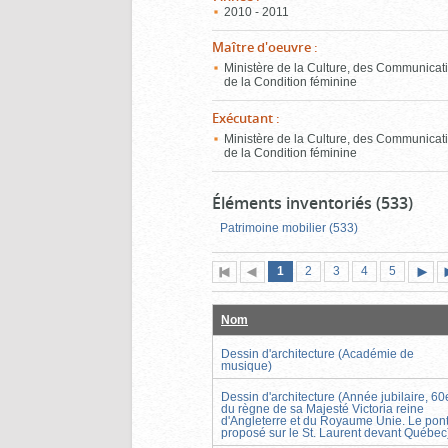
2010 - 2011
Maître d'oeuvre
:
Ministère de la Culture, des Communicati
de la Condition féminine
Exécutant
:
Ministère de la Culture, des Communicati
de la Condition féminine
Éléments inventoriés (533)
Patrimoine mobilier (533)
Page
(page
Page
Page
Page
Page
1
Première
2
Page
3
4
5
actuelle)
page
précédente
suiva
Nom
Dessin d'architecture (Académie de
musique)
Dessin d'architecture (Année jubilaire, 60
du règne de sa Majesté Victoria reine
d'Angleterre et du Royaume Unie. Le pon
proposé sur le St. Laurent devant Québec