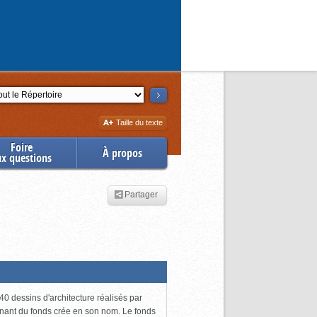
ction
Augmenter
Taille du texte
la
Foire
À propos
ux questions
Partager
0 dessins d'architecture réalisés par
enant du fonds crée en son nom. Le fonds