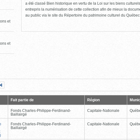
a été classé Bien historique en vertu de la Loi sur les biens culture
entrepris la numérisation de cette collection afin de mieux la docume
au public via le site du Répertoire du patrimoine culturel du Québec
ons et
ons et
Page
Dernière
nte
page
Fait partie de
Région
Munic
Fonds Charles-Philippe-Ferdinand-
Capitale-Nationale
Québ
Baillairgé
e
Fonds Charles-Philippe-Ferdinand-
Capitale-Nationale
Québ
Baillairgé
t
)