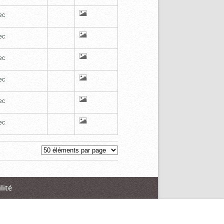
ec
ec
ec
ec
ec
ec
lité