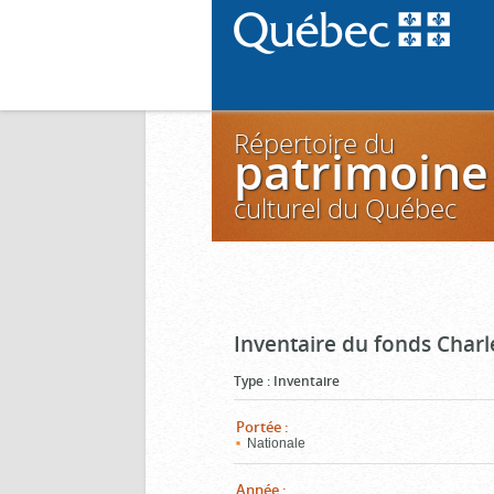
Répertoire du
patrimoine
culturel du Québec
Inventaire du fonds Charl
Type
:
Inventaire
Portée
:
Nationale
Année
: