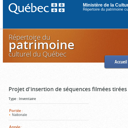
Ministère de la Cult
Répertoire du patrimoine c
Répertoire du
patrimoine
culturel du Québec
Accueil
Projet d'insertion de séquences filmées tirées
Type
:
Inventaire
Portée
:
Nationale
Année
: