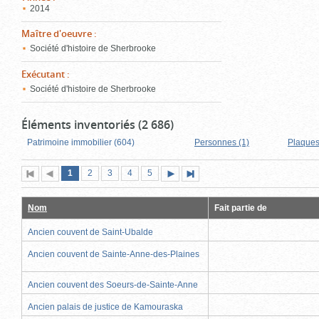
2014
Maître d'oeuvre
:
Société d'histoire de Sherbrooke
Exécutant
:
Société d'histoire de Sherbrooke
Éléments inventoriés (2 686)
Patrimoine immobilier (604)
Personnes (1)
Plaques
Page
(page
Page
Page
Page
Page
1
Première
2
Page
3
4
5
Page
Dernière
actuelle)
page
précédente
suivante
page
Nom
Fait partie de
Ancien couvent de Saint-Ubalde
Ancien couvent de Sainte-Anne-des-Plaines
Ancien couvent des Soeurs-de-Sainte-Anne
Ancien palais de justice de Kamouraska