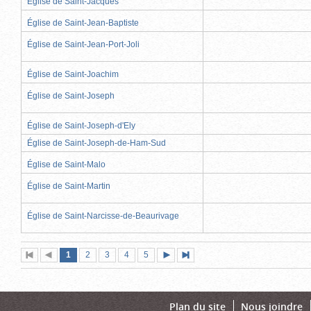
Église de Saint-Jacques
Église de Saint-Jean-Baptiste
Église de Saint-Jean-Port-Joli
Église de Saint-Joachim
Église de Saint-Joseph
Église de Saint-Joseph-d'Ely
Église de Saint-Joseph-de-Ham-Sud
Église de Saint-Malo
Église de Saint-Martin
Église de Saint-Narcisse-de-Beaurivage
Page
(page
Page
Page
Page
Page
1
Première
2
Page
3
4
5
Page
Dernière
actuelle)
page
précédente
suivante
page
Plan du site
Nous joindre