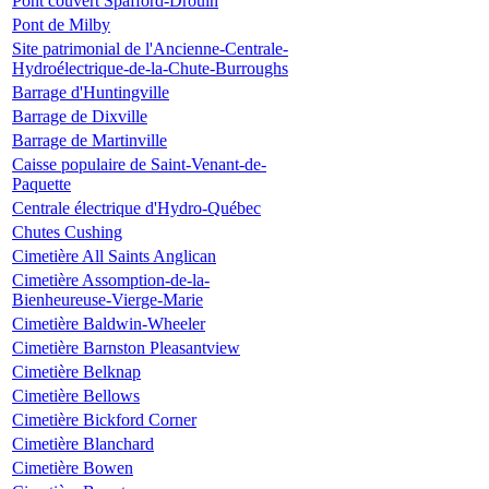
Pont couvert Spafford-Drouin
Pont de Milby
Site patrimonial de l'Ancienne-Centrale-
Hydroélectrique-de-la-Chute-Burroughs
Barrage d'Huntingville
Barrage de Dixville
Barrage de Martinville
Caisse populaire de Saint-Venant-de-
Paquette
Centrale électrique d'Hydro-Québec
Chutes Cushing
Cimetière All Saints Anglican
Cimetière Assomption-de-la-
Bienheureuse-Vierge-Marie
Cimetière Baldwin-Wheeler
Cimetière Barnston Pleasantview
Cimetière Belknap
Cimetière Bellows
Cimetière Bickford Corner
Cimetière Blanchard
Cimetière Bowen