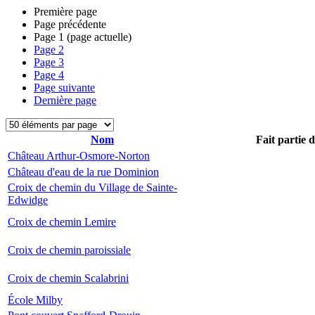
Première page
Page précédente
Page
1
(page actuelle)
Page
2
Page
3
Page
4
Page suivante
Dernière page
Nom
Fait partie 
Château Arthur-Osmore-Norton
Château d'eau de la rue Dominion
Croix de chemin du Village de Sainte-
Edwidge
Croix de chemin Lemire
Croix de chemin paroissiale
Croix de chemin Scalabrini
École Milby