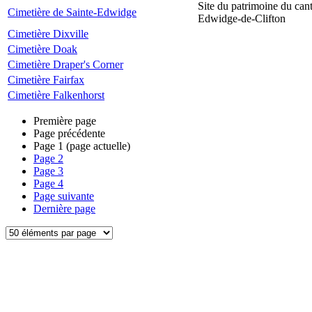
Site du patrimoine du can
Cimetière de Sainte-Edwidge
Edwidge-de-Clifton
Cimetière Dixville
Cimetière Doak
Cimetière Draper's Corner
Cimetière Fairfax
Cimetière Falkenhorst
Première page
Page précédente
Page
1
(page actuelle)
Page
2
Page
3
Page
4
Page suivante
Dernière page