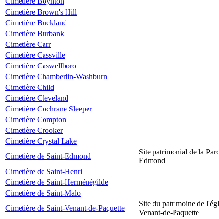
Cimetière Boynton
Cimetière Brown's Hill
Cimetière Buckland
Cimetière Burbank
Cimetière Carr
Cimetière Cassville
Cimetière Caswellboro
Cimetière Chamberlin-Washburn
Cimetière Child
Cimetière Cleveland
Cimetière Cochrane Sleeper
Cimetière Compton
Cimetière Crooker
Cimetière Crystal Lake
Site patrimonial de la Par
Cimetière de Saint-Edmond
Edmond
Cimetière de Saint-Henri
Cimetière de Saint-Herménégilde
Cimetière de Saint-Malo
Site du patrimoine de l'égl
Cimetière de Saint-Venant-de-Paquette
Venant-de-Paquette