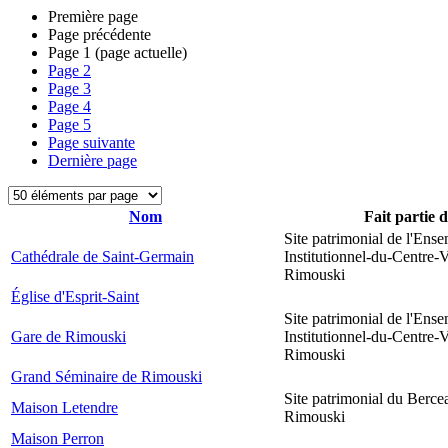
Première page
Page précédente
Page
1
(page actuelle)
Page
2
Page
3
Page
4
Page
5
Page suivante
Dernière page
Nom
Fait partie 
Site patrimonial de l'Ens
Cathédrale de Saint-Germain
Institutionnel-du-Centre-V
Rimouski
Église d'Esprit-Saint
Site patrimonial de l'Ens
Gare de Rimouski
Institutionnel-du-Centre-V
Rimouski
Grand Séminaire de Rimouski
Site patrimonial du Berce
Maison Letendre
Rimouski
Maison Perron