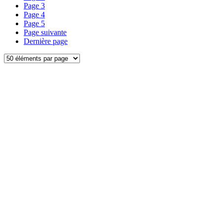
Page
3
Page
4
Page
5
Page suivante
Dernière page