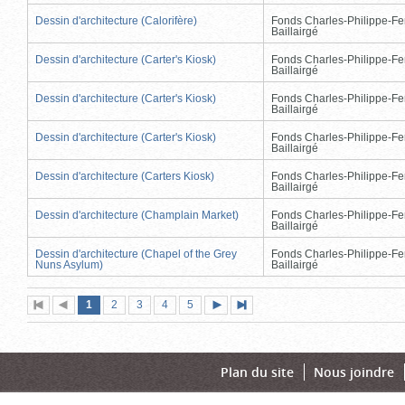
Dessin d'architecture (Calorifère)
Fonds Charles-Philippe-Fe
Baillairgé
Dessin d'architecture (Carter's Kiosk)
Fonds Charles-Philippe-Fe
Baillairgé
Dessin d'architecture (Carter's Kiosk)
Fonds Charles-Philippe-Fe
Baillairgé
Dessin d'architecture (Carter's Kiosk)
Fonds Charles-Philippe-Fe
Baillairgé
Dessin d'architecture (Carters Kiosk)
Fonds Charles-Philippe-Fe
Baillairgé
Dessin d'architecture (Champlain Market)
Fonds Charles-Philippe-Fe
Baillairgé
Dessin d'architecture (Chapel of the Grey
Fonds Charles-Philippe-Fe
Nuns Asylum)
Baillairgé
Page
(page
Page
Page
Page
Page
1
Première
2
Page
3
4
5
Page
Dernière
actuelle)
page
précédente
suivante
page
Plan du site
Nous joindre