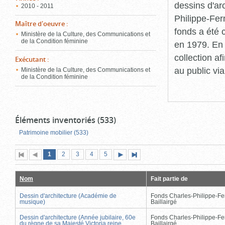
dessins d'ar
2010 - 2011
Philippe-Fer
Maître d'oeuvre
:
fonds a été c
Ministère de la Culture, des Communications et
de la Condition féminine
en 1979. En 
collection a
Exécutant
:
au public vi
Ministère de la Culture, des Communications et
de la Condition féminine
Éléments inventoriés (533)
Patrimoine mobilier (533)
Page
(page
Page
Page
Page
Page
1
Première
2
Page
3
4
5
Page
Dernière
actuelle)
page
précédente
suivante
page
Nom
Fait partie de
Dessin d'architecture (Académie de
Fonds Charles-Philippe-Fe
musique)
Baillairgé
Dessin d'architecture (Année jubilaire, 60e
Fonds Charles-Philippe-Fe
du règne de sa Majesté Victoria reine
Baillairgé