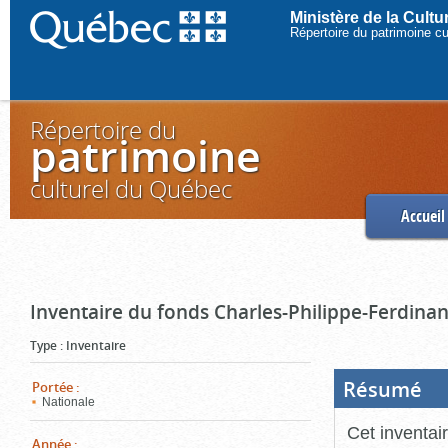
Ministère de la Cult
Répertoire du patrimoine c
Répertoire du
patrimoine
culturel du Québec
Accueil
Inventaire du fonds Charles-Philippe-Ferdinan
Type
:
Inventaire
Résumé
(Boi
Portée
:
ouve
Nationale
cliq
pou
Cet inventai
ferm
Année
: