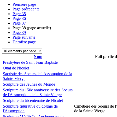
Première page
Page précédente
Page
35
Page
36
Page
37
Page
38
(page actuelle)
Page
39
Page suivante
Dernière page
Nom
Fait partie 
Presbytère de Saint-Jean-Baptiste
Quai de Nicolet
Sacristie des Soeurs de l'Assomption de la
Sainte-Vierge
Sculpture des Jeunes du Monde
Sculpture du 150e anniversaire des Soeurs
de l'Assomption de la Sainte Vierge
Sculpture du tricentenaire de Nicolet
Sculpture figurative du dogme de
Cimetière des Soeurs de 
l'Assomption
de la Sainte Vierge
Sculpture MAPAQ - Ancienne école