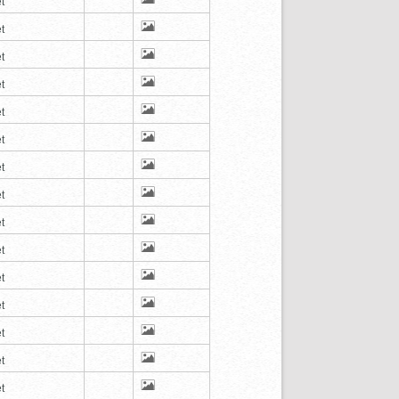
t
t
t
t
t
t
t
t
t
t
t
t
t
t
t