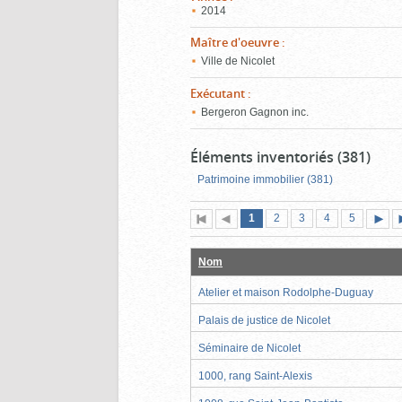
2014
Maître d'oeuvre
:
Ville de Nicolet
Exécutant
:
Bergeron Gagnon inc.
Éléments inventoriés (381)
Patrimoine immobilier (381)
Page
(page
Page
Page
Page
Page
1
Première
2
Page
3
4
5
actuelle)
page
précédente
suiva
Nom
Atelier et maison Rodolphe-Duguay
Palais de justice de Nicolet
Séminaire de Nicolet
1000, rang Saint-Alexis