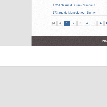
172-176, rue du Curé-Raimbault
173, rue de Monseigneur-Signay
Page
(page
Page
Page
Page
Page
1
Première
2
Page
3
4
5
actuelle)
page
précédente
suiva
Pla