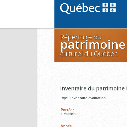
Répertoire du
patrimoine
culturel du Québec
Inventaire du patrimoine 
Type
:
Inventaire-évaluation
Portée
:
Municipale
Année
: