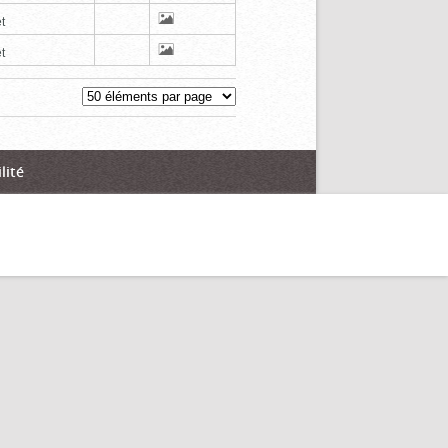
t
t
lité