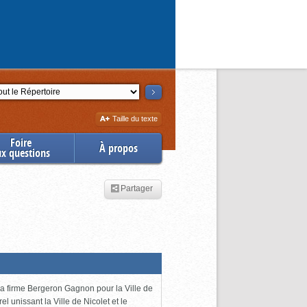
ction
Augmenter
Taille du texte
la
Foire
À propos
ux questions
Partager
 la firme Bergeron Gagnon pour la Ville de
l unissant la Ville de Nicolet et le