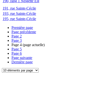
190, rang 1 Neigette Est
191, rue Sainte-Cécile
193, rue Sainte-Cécile
195, rue Sainte-Cécile
Première page
Page précédente
Page
2
Page
3
Page
4
(page actuelle)
Page
5
Page
6
Page suivante
Dernière page