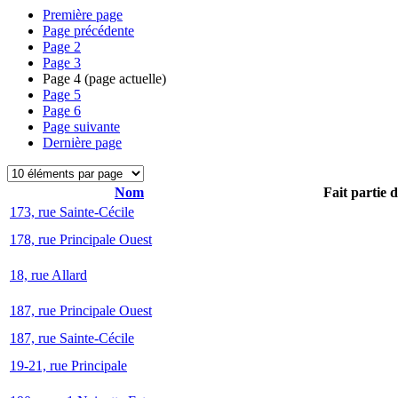
Première page
Page précédente
Page
2
Page
3
Page
4
(page actuelle)
Page
5
Page
6
Page suivante
Dernière page
Nom
Fait partie 
173, rue Sainte-Cécile
178, rue Principale Ouest
18, rue Allard
187, rue Principale Ouest
187, rue Sainte-Cécile
19-21, rue Principale