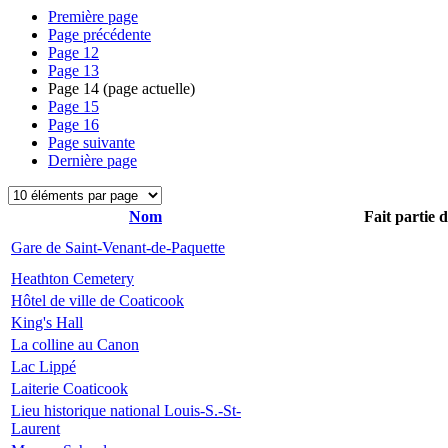
Première page
Page précédente
Page
12
Page
13
Page
14
(page actuelle)
Page
15
Page
16
Page suivante
Dernière page
Nom
Fait partie 
Gare de Saint-Venant-de-Paquette
Heathton Cemetery
Hôtel de ville de Coaticook
King's Hall
La colline au Canon
Lac Lippé
Laiterie Coaticook
Lieu historique national Louis-S.-St-
Laurent