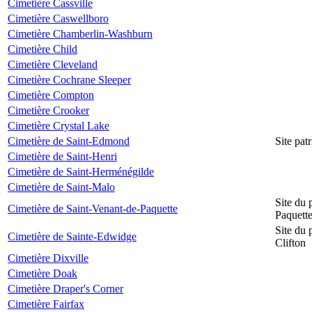
Cimetière Cassville
Cimetière Caswellboro
Cimetière Chamberlin-Washburn
Cimetière Child
Cimetière Cleveland
Cimetière Cochrane Sleeper
Cimetière Compton
Cimetière Crooker
Cimetière Crystal Lake
Cimetière de Saint-Edmond
Site pat
Cimetière de Saint-Henri
Cimetière de Saint-Herménégilde
Cimetière de Saint-Malo
Site du 
Cimetière de Saint-Venant-de-Paquette
Paquett
Site du 
Cimetière de Sainte-Edwidge
Clifton
Cimetière Dixville
Cimetière Doak
Cimetière Draper's Corner
Cimetière Fairfax