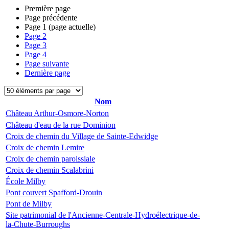
Première page
Page précédente
Page
1
(page actuelle)
Page
2
Page
3
Page
4
Page suivante
Dernière page
Nom
Château Arthur-Osmore-Norton
Château d'eau de la rue Dominion
Croix de chemin du Village de Sainte-Edwidge
Croix de chemin Lemire
Croix de chemin paroissiale
Croix de chemin Scalabrini
École Milby
Pont couvert Spafford-Drouin
Pont de Milby
Site patrimonial de l'Ancienne-Centrale-Hydroélectrique-de-
la-Chute-Burroughs