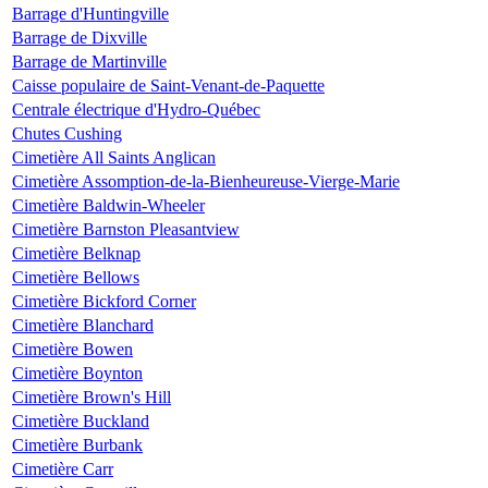
Barrage d'Huntingville
Barrage de Dixville
Barrage de Martinville
Caisse populaire de Saint-Venant-de-Paquette
Centrale électrique d'Hydro-Québec
Chutes Cushing
Cimetière All Saints Anglican
Cimetière Assomption-de-la-Bienheureuse-Vierge-Marie
Cimetière Baldwin-Wheeler
Cimetière Barnston Pleasantview
Cimetière Belknap
Cimetière Bellows
Cimetière Bickford Corner
Cimetière Blanchard
Cimetière Bowen
Cimetière Boynton
Cimetière Brown's Hill
Cimetière Buckland
Cimetière Burbank
Cimetière Carr