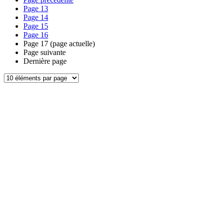
Page
13
Page
14
Page
15
Page
16
Page
17
(page actuelle)
Page suivante
Dernière page