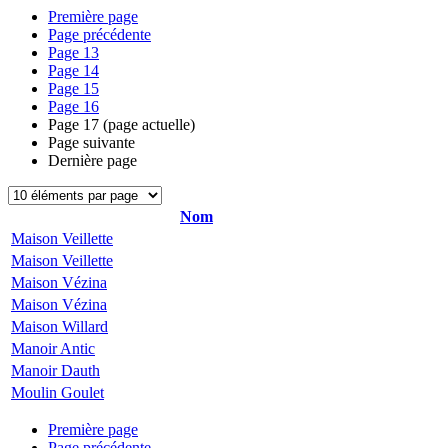
Première page
Page précédente
Page
13
Page
14
Page
15
Page
16
Page
17
(page actuelle)
Page suivante
Dernière page
Nom
Maison Veillette
Maison Veillette
Maison Vézina
Maison Vézina
Maison Willard
Manoir Antic
Manoir Dauth
Moulin Goulet
Première page
Page précédente