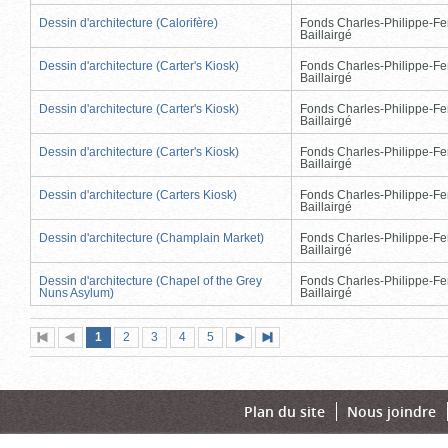
Dessin d'architecture (Calorifère)
Fonds Charles-Philippe-Fe
Baillairgé
Dessin d'architecture (Carter's Kiosk)
Fonds Charles-Philippe-Fe
Baillairgé
Dessin d'architecture (Carter's Kiosk)
Fonds Charles-Philippe-Fe
Baillairgé
Dessin d'architecture (Carter's Kiosk)
Fonds Charles-Philippe-Fe
Baillairgé
Dessin d'architecture (Carters Kiosk)
Fonds Charles-Philippe-Fe
Baillairgé
Dessin d'architecture (Champlain Market)
Fonds Charles-Philippe-Fe
Baillairgé
Dessin d'architecture (Chapel of the Grey
Fonds Charles-Philippe-Fe
Nuns Asylum)
Baillairgé
Page
(page
Page
Page
Page
Page
1
Première
2
Page
3
4
5
Page
Dernière
actuelle)
page
précédente
suivante
page
Plan du site
Nous joindre