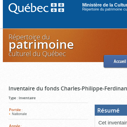
Ministère de la Cult
Répertoire du patrimoine c
Répertoire du
patrimoine
culturel du Québec
Accueil
Inventaire du fonds Charles-Philippe-Ferdinan
Type
:
Inventaire
Résumé
(Boi
Portée
:
ouve
Nationale
cliq
pou
Cet inventai
ferm
Année
: