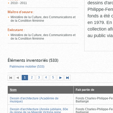
dessins d'ar
2010 - 2011
Philippe-Fer
Maître d'oeuvre
:
fonds a été c
Ministère de la Culture, des Communications et
de la Condition féminine
en 1979. En 
collection a
Exécutant
:
au public vi
Ministère de la Culture, des Communications et
de la Condition féminine
Éléments inventoriés (533)
Patrimoine mobilier (533)
Page
(page
Page
Page
Page
Page
1
Première
2
Page
3
4
5
Page
Dernière
actuelle)
page
précédente
suivante
page
Nom
Fait partie de
Dessin d'architecture (Académie de
Fonds Charles-Philippe-Fe
musique)
Baillairgé
Dessin d'architecture (Année jubilaire, 60e
Fonds Charles-Philippe-Fe
du règne de sa Majesté Victoria reine
Baillairgé