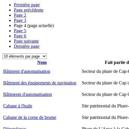
Première page
Page précédente
Page
2
Page
3
Page
4
(page actuelle)
Page
5
Page
6
Page suivante
Dernière page
Nom
Fait partie 
Bâtiment d'automatisation
Secteur du phare de Cap-
Bâtiment des équipements de navigation
Secteur du phare de Cap 
Bâtiments d'automatisation
Secteur du phare de Cap
Cabane à l'huile
Site patrimonial du Phare-
Cabane de la corne de brume
Site patrimonial du Phare-
Dépendance
Phare de L'Anse-à-la-Ca