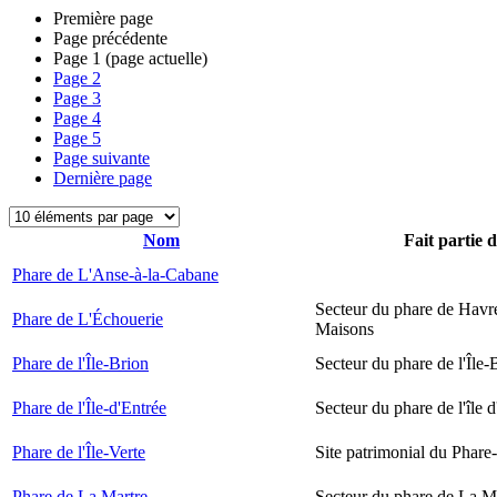
Première page
Page précédente
Page
1
(page actuelle)
Page
2
Page
3
Page
4
Page
5
Page suivante
Dernière page
Nom
Fait partie 
Phare de L'Anse-à-la-Cabane
Secteur du phare de Havr
Phare de L'Échouerie
Maisons
Phare de l'Île-Brion
Secteur du phare de l'Île-
Phare de l'Île-d'Entrée
Secteur du phare de l'île 
Phare de l'Île-Verte
Site patrimonial du Phare-
Phare de La Martre
Secteur du phare de La M