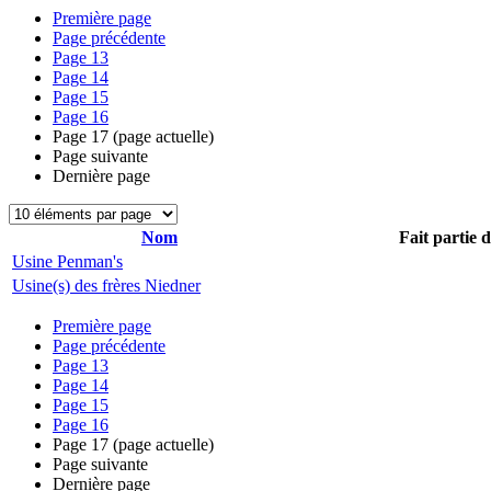
Première page
Page précédente
Page
13
Page
14
Page
15
Page
16
Page
17
(page actuelle)
Page suivante
Dernière page
Nom
Fait partie 
Usine Penman's
Usine(s) des frères Niedner
Première page
Page précédente
Page
13
Page
14
Page
15
Page
16
Page
17
(page actuelle)
Page suivante
Dernière page