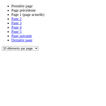
Première page
Page précédente
Page
1
(page actuelle)
Page
2
Page
3
Page
4
Page
5
Page suivante
Dernière page