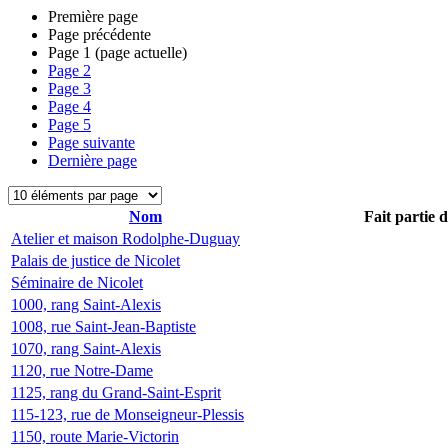
Première page
Page précédente
Page
1
(page actuelle)
Page
2
Page
3
Page
4
Page
5
Page suivante
Dernière page
Nom
Fait partie 
Atelier et maison Rodolphe-Duguay
Palais de justice de Nicolet
Séminaire de Nicolet
1000, rang Saint-Alexis
1008, rue Saint-Jean-Baptiste
1070, rang Saint-Alexis
1120, rue Notre-Dame
1125, rang du Grand-Saint-Esprit
115-123, rue de Monseigneur-Plessis
1150, route Marie-Victorin