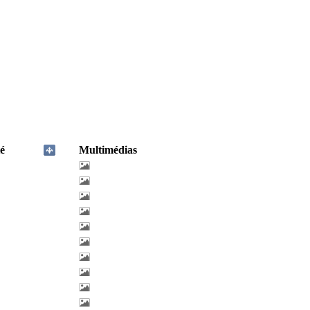
é
Multimédias