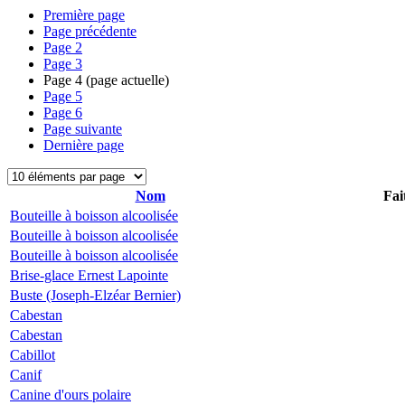
Première page
Page précédente
Page
2
Page
3
Page
4
(page actuelle)
Page
5
Page
6
Page suivante
Dernière page
Nom
Fai
Bouteille à boisson alcoolisée
Bouteille à boisson alcoolisée
Bouteille à boisson alcoolisée
Brise-glace Ernest Lapointe
Buste (Joseph-Elzéar Bernier)
Cabestan
Cabestan
Cabillot
Canif
Canine d'ours polaire