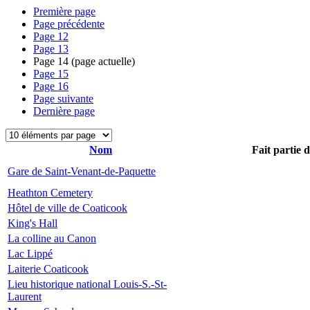
Première page
Page précédente
Page
12
Page
13
Page
14
(page actuelle)
Page
15
Page
16
Page suivante
Dernière page
Nom
Fait partie 
Gare de Saint-Venant-de-Paquette
Heathton Cemetery
Hôtel de ville de Coaticook
King's Hall
La colline au Canon
Lac Lippé
Laiterie Coaticook
Lieu historique national Louis-S.-St-
Laurent