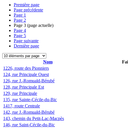
Première page
Page précédente
Page
1
Page
2
Page
3
(page actuelle)
Page
4
Page
5
Page suivante
Dernière page
Nom
Fai
1226, route des Pionniers
124, rue Principale Ouest
126, rue J.-Romuald-Bérubé
128, rue Principale Est
129, rue Principale
135, rue Sainte-Cécile-du-Bic
1417, route Centrale
142, rue J.-Romuald-Bérubé
143, chemin du Petit-Lac-Macpès
146, rue Saint-Cécile-du-Bic