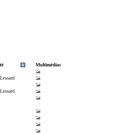
té
Multimédias
-Lessard
-Lessard