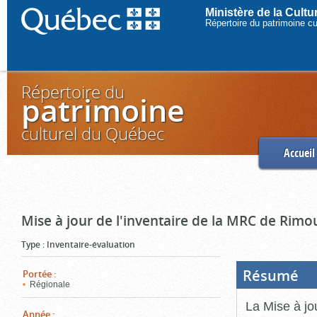
Ministère de la Cult
Répertoire du patrimoine c
Répertoire du
patrimoine
culturel du Québec
Accueil
Mise à jour de l'inventaire de la MRC de Rimo
Type
:
Inventaire-évaluation
Résumé
(Boi
Portée
:
ouve
Régionale
cliq
pou
La Mise à jo
ferm
Année
: