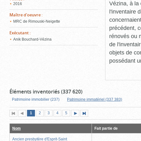
Vézina, à l
2016
l'inventaire
Maître d'oeuvre
:
concernaient
MRC de Rimouski-Neigette
précédent, c
Exécutant
:
rénovés ou m
Anik Bouchard-Vézina
de l'inventa
objets de co
possédant un
Éléments inventoriés (337 620)
Patrimoine immobilier (237)
Patrimoine immatériel (337 383)
Page
(page
Page
Page
Page
Page
1
Première
2
Page
3
4
5
Page
Dernière
actuelle)
page
précédente
suivante
page
Nom
Fait partie de
Ancien presbytère d'Esprit-Saint