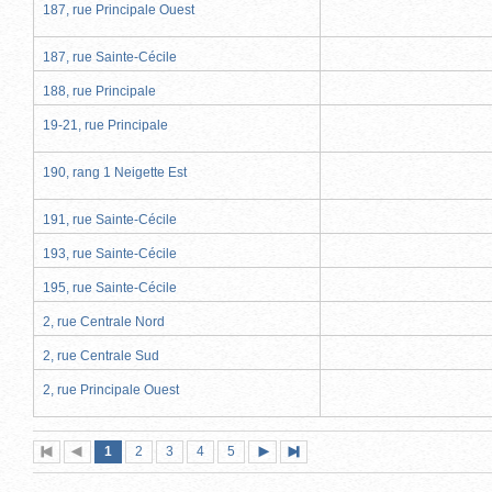
187, rue Principale Ouest
187, rue Sainte-Cécile
188, rue Principale
19-21, rue Principale
190, rang 1 Neigette Est
191, rue Sainte-Cécile
193, rue Sainte-Cécile
195, rue Sainte-Cécile
2, rue Centrale Nord
2, rue Centrale Sud
2, rue Principale Ouest
Page
(page
Page
Page
Page
Page
1
Première
2
Page
3
4
5
Page
Dernière
actuelle)
page
précédente
suivante
page