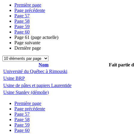
Première page
Page précédente
Page
57
Page
58
Page
59
Page
60
Page
61
(page actuelle)
Page suivante
Dernière page
Nom
Fait partie 
Université du Québec à Rimouski
Usine BRP
Usine de pâtes et papiers Laurentide
Usine Stanley (démolie)
Première page
Page précédente
Page
57
Page
58
Page
59
Page
60