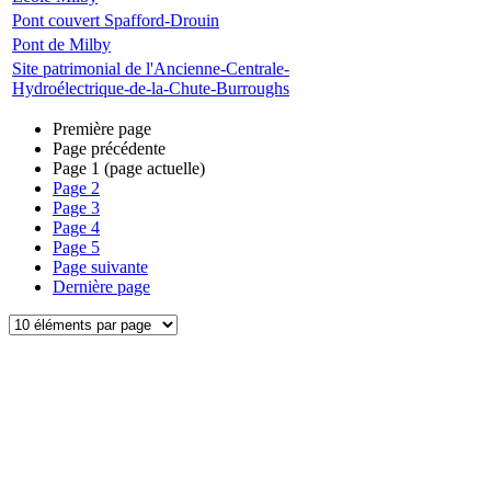
Pont couvert Spafford-Drouin
Pont de Milby
Site patrimonial de l'Ancienne-Centrale-
Hydroélectrique-de-la-Chute-Burroughs
Première page
Page précédente
Page
1
(page actuelle)
Page
2
Page
3
Page
4
Page
5
Page suivante
Dernière page