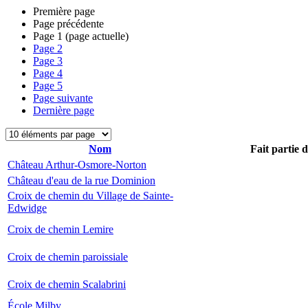
Première page
Page précédente
Page
1
(page actuelle)
Page
2
Page
3
Page
4
Page
5
Page suivante
Dernière page
Nom
Fait partie 
Château Arthur-Osmore-Norton
Château d'eau de la rue Dominion
Croix de chemin du Village de Sainte-
Edwidge
Croix de chemin Lemire
Croix de chemin paroissiale
Croix de chemin Scalabrini
École Milby