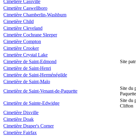
Cimetière Cassville
Cimetière Caswellboro
Cimetière Chamberlin-Washburn
Cimetière Child
Cimetière Cleveland
Cimetière Cochrane Sleeper
Cimetière Compton
Cimetière Crooker
Cimetière Crystal Lake
Cimetière de Saint-Edmond
Site pat
Cimetière de Saint-Henri
Cimetière de Saint-Herménégilde
Cimetière de Saint-Malo
Site du 
Cimetière de Saint-Venant-de-Paquette
Paquett
Site du 
Cimetière de Sainte-Edwidge
Clifton
Cimetière Dixville
Cimetière Doak
Cimetière Draper's Corner
Cimetière Fairfax