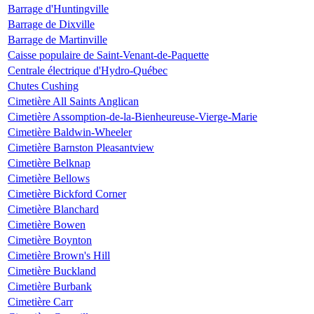
Barrage d'Huntingville
Barrage de Dixville
Barrage de Martinville
Caisse populaire de Saint-Venant-de-Paquette
Centrale électrique d'Hydro-Québec
Chutes Cushing
Cimetière All Saints Anglican
Cimetière Assomption-de-la-Bienheureuse-Vierge-Marie
Cimetière Baldwin-Wheeler
Cimetière Barnston Pleasantview
Cimetière Belknap
Cimetière Bellows
Cimetière Bickford Corner
Cimetière Blanchard
Cimetière Bowen
Cimetière Boynton
Cimetière Brown's Hill
Cimetière Buckland
Cimetière Burbank
Cimetière Carr