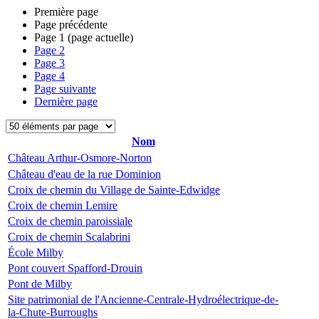
Première page
Page précédente
Page
1
(page actuelle)
Page
2
Page
3
Page
4
Page suivante
Dernière page
Nom
Château Arthur-Osmore-Norton
Château d'eau de la rue Dominion
Croix de chemin du Village de Sainte-Edwidge
Croix de chemin Lemire
Croix de chemin paroissiale
Croix de chemin Scalabrini
École Milby
Pont couvert Spafford-Drouin
Pont de Milby
Site patrimonial de l'Ancienne-Centrale-Hydroélectrique-de-
la-Chute-Burroughs