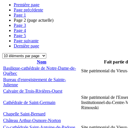
Première page
Page précédente
Page
1
Page
2
(page actuelle)
Page
3
Page
4
Page
5
Page suivante
Dernière page
Nom
Fait partie 
Basilique-cathédrale de Notre-Dame-de-
Site patrimonial du Vieu
Québec
Bureau d'enregistrement de Sainte-
Julienne
Calvaire de Trois-Rivières-Ouest
Site patrimonial de l'Ens
Cathédrale de Saint-Germain
Institutionnel-du-Centre-V
Rimouski
Chapelle Saint-Bernard
Château Arthur-Osmore-Norton
Co-cathédrale Saint-Antoine-de-Padoue
Site patrimonial du Vieu