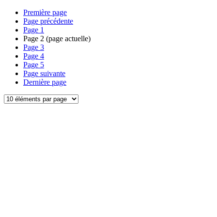
Première page
Page précédente
Page
1
Page
2
(page actuelle)
Page
3
Page
4
Page
5
Page suivante
Dernière page