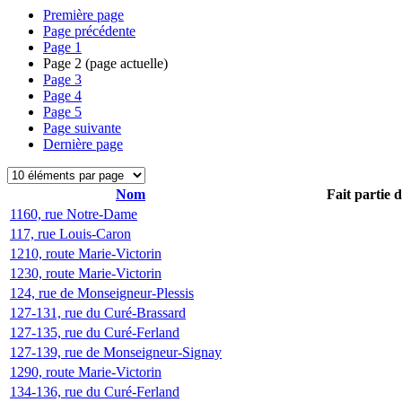
Première page
Page précédente
Page
1
Page
2
(page actuelle)
Page
3
Page
4
Page
5
Page suivante
Dernière page
Nom
Fait partie 
1160, rue Notre-Dame
117, rue Louis-Caron
1210, route Marie-Victorin
1230, route Marie-Victorin
124, rue de Monseigneur-Plessis
127-131, rue du Curé-Brassard
127-135, rue du Curé-Ferland
127-139, rue de Monseigneur-Signay
1290, route Marie-Victorin
134-136, rue du Curé-Ferland