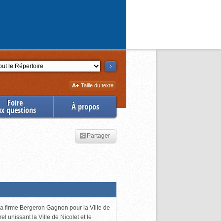
ction
Augmenter
Taille du texte
la
Foire
À propos
ux questions
Partager
 la firme Bergeron Gagnon pour la Ville de
l unissant la Ville de Nicolet et le