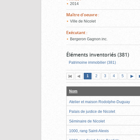
2014
Maître d'oeuvre
:
Ville de Nicolet
Exécutant
:
Bergeron Gagnon inc.
Éléments inventoriés (381)
Patrimoine immobilier (381)
Page
(page
Page
Page
Page
Page
1
Première
2
Page
3
4
5
actuelle)
page
précédente
suiva
Nom
Atelier et maison Rodolphe-Duguay
Palais de justice de Nicolet
Séminaire de Nicolet
1000, rang Saint-Alexis