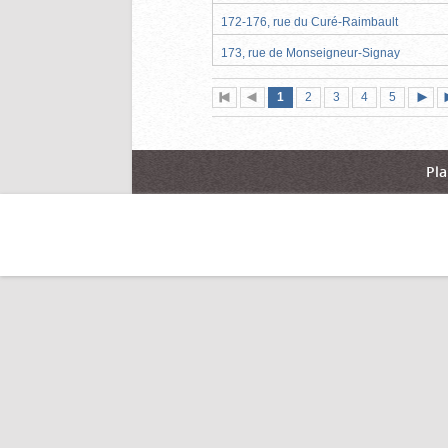
172-176, rue du Curé-Raimbault
173, rue de Monseigneur-Signay
Page
(page
Page
Page
Page
Page
1
Première
2
Page
3
4
5
actuelle)
page
précédente
suiva
Pla