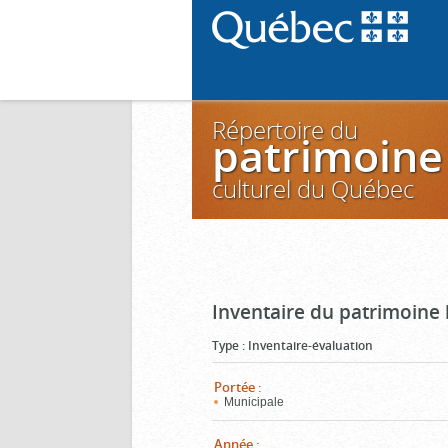
Répertoire du
patrimoine
culturel du Québec
Inventaire du patrimoine 
Type
:
Inventaire-évaluation
Portée
:
Municipale
Année
: