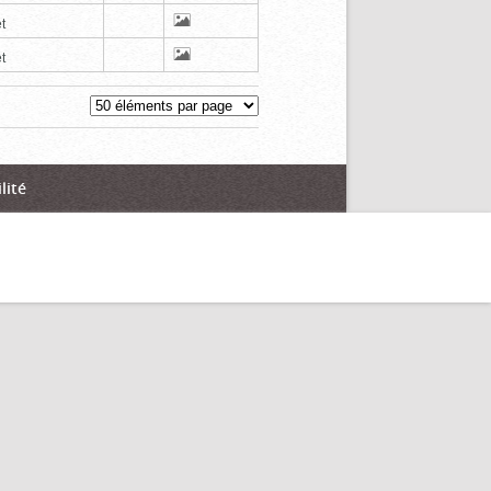
t
t
lité