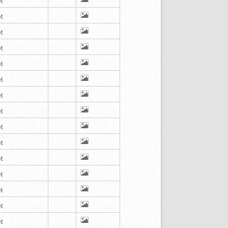
t
t
t
t
t
t
t
t
t
t
t
t
t
t
t