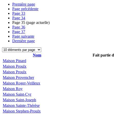
Première page
Page précédente
Page
33
Page
34
Page
35
(page actuelle)
Page
36
Page
37
Page suivante
Dernière page
Nom
Fait partie 
Maison Pinard
Maison Proulx
Maison Proulx
Maison Provencher
Maison Roger-Veilleux
Maison Roy
Maison Saint-Cyr
Maison Saint-Joseph
Maison Sainte-Thérèse
Maison Stephen-Proulx