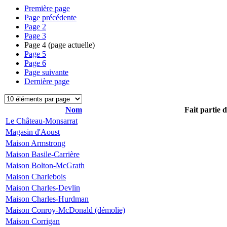
Première page
Page précédente
Page
2
Page
3
Page
4
(page actuelle)
Page
5
Page
6
Page suivante
Dernière page
Nom
Fait partie 
Le Château-Monsarrat
Magasin d'Aoust
Maison Armstrong
Maison Basile-Carrière
Maison Bolton-McGrath
Maison Charlebois
Maison Charles-Devlin
Maison Charles-Hurdman
Maison Conroy-McDonald (démolie)
Maison Corrigan