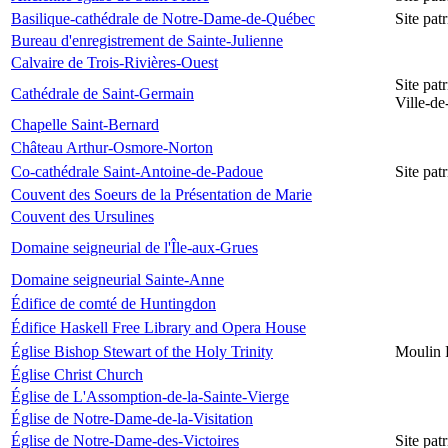
Basilique-cathédrale de Notre-Dame-de-Québec
Site pa
Bureau d'enregistrement de Sainte-Julienne
Calvaire de Trois-Rivières-Ouest
Site pat
Cathédrale de Saint-Germain
Ville-d
Chapelle Saint-Bernard
Château Arthur-Osmore-Norton
Co-cathédrale Saint-Antoine-de-Padoue
Site pat
Couvent des Soeurs de la Présentation de Marie
Couvent des Ursulines
Domaine seigneurial de l'Île-aux-Grues
Domaine seigneurial Sainte-Anne
Édifice de comté de Huntingdon
Édifice Haskell Free Library and Opera House
Église Bishop Stewart of the Holy Trinity
Moulin 
Église Christ Church
Église de L'Assomption-de-la-Sainte-Vierge
Église de Notre-Dame-de-la-Visitation
Église de Notre-Dame-des-Victoires
Site pat