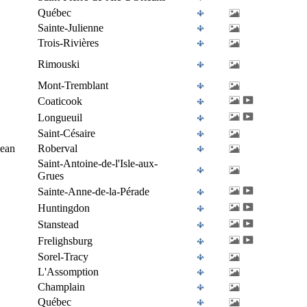
Québec
Sainte-Julienne
Trois-Rivières
Rimouski
Mont-Tremblant
Coaticook
Longueuil
Saint-Césaire
Jean
Roberval
Saint-Antoine-de-l'Isle-aux-
Grues
Sainte-Anne-de-la-Pérade
Huntingdon
Stanstead
Frelighsburg
Sorel-Tracy
L'Assomption
Champlain
Québec