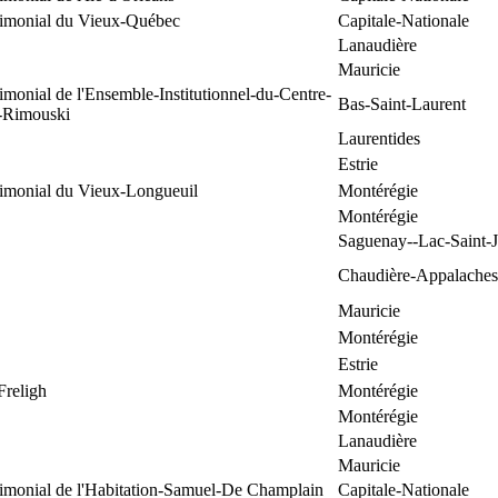
trimonial du Vieux-Québec
Capitale-Nationale
Lanaudière
Mauricie
rimonial de l'Ensemble-Institutionnel-du-Centre-
Bas-Saint-Laurent
e-Rimouski
Laurentides
Estrie
rimonial du Vieux-Longueuil
Montérégie
Montérégie
Saguenay--Lac-Saint-
Chaudière-Appalaches
Mauricie
Montérégie
Estrie
Freligh
Montérégie
Montérégie
Lanaudière
Mauricie
rimonial de l'Habitation-Samuel-De Champlain
Capitale-Nationale