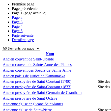
Première page
Page précédente
Page
1
(page actuelle)
Page
2
Page
3
Page
4
Page
5
Page suivante
Dernière page
Nom
Ancien couvent de Saint-Ubalde
Ancien couvent de Sainte-Anne-des-Plaines
Ancien couvent des Soeurs-de-Sainte-Anne
Ancien palais de justice de Kamouraska
Ancien presbytère de Saint-Constant (1790)
Site des
Ancien presbytère de Saint-Constant (1833)
Site des
Ancien presbytère de Saint-Germain-de-Grantham
Ancien presbytère de Saint-Octave
Ancienne église anglicane Saint-James
Ancienne église de Saint-Pierre
Site pat