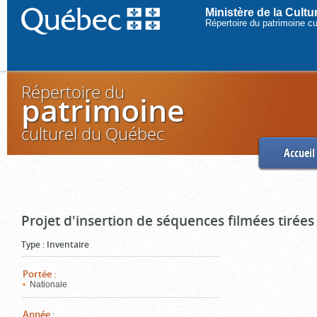
Ministère de la Cult
Répertoire du patrimoine c
Répertoire du
patrimoine
culturel du Québec
Accueil
Projet d'insertion de séquences filmées tirées
Type
:
Inventaire
Portée
:
Nationale
Année
: