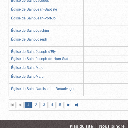
Église de Saint-Jacques
Église de Saint-Jean-Baptiste
Église de Saint-Jean-Port-Joli
Église de Saint-Joachim
Église de Saint-Joseph
Église de Saint-Joseph-d'Ely
Église de Saint-Joseph-de-Ham-Sud
Église de Saint-Malo
Église de Saint-Martin
Église de Saint-Narcisse-de-Beaurivage
Page
(page
Page
Page
Page
Page
1
Première
2
Page
3
4
5
Page
Dernière
actuelle)
page
précédente
suivante
page
Plan du site
Nous joindre