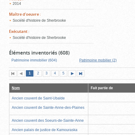
2014
Maître d'oeuvre
:
Société d'histoire de Sherbrooke
Exécutant
:
Société d'histoire de Sherbrooke
Éléments inventoriés (608)
Patrimoine immobilier (604)
Patrimoine mobilier (2)
Page
(page
Page
Page
Page
Page
1
Première
2
Page
3
4
5
Page
Dernière
actuelle)
page
précédente
suivante
page
Nom
Fait partie de
Ancien couvent de Saint-Ubalde
Ancien couvent de Sainte-Anne-des-Plaines
Ancien couvent des Soeurs-de-Sainte-Anne
Ancien palais de justice de Kamouraska