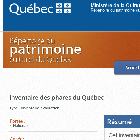
Ministère de la Cult
Répertoire du patrimoine c
Répertoire du
patrimoine
culturel du Québec
Accueil
Inventaire des phares du Québec
Type
:
Inventaire-évaluation
Résumé
(Boi
Portée
:
ouve
Nationale
cliq
pou
Cet inventai
ferm
Année
: