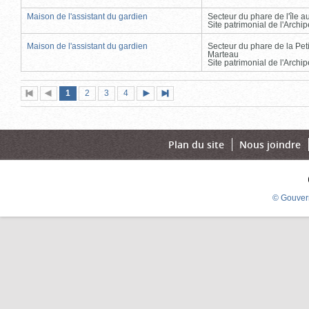
Maison de l'assistant du gardien
Secteur du phare de l'île 
Site patrimonial de l'Arch
Maison de l'assistant du gardien
Secteur du phare de la Peti
Marteau
Site patrimonial de l'Arch
Page
(page
Page
Page
Page
1
Première
2
Page
3
4
Page
Dernière
actuelle)
page
précédente
suivante
page
Plan du site
Nous joindre
© Gouver