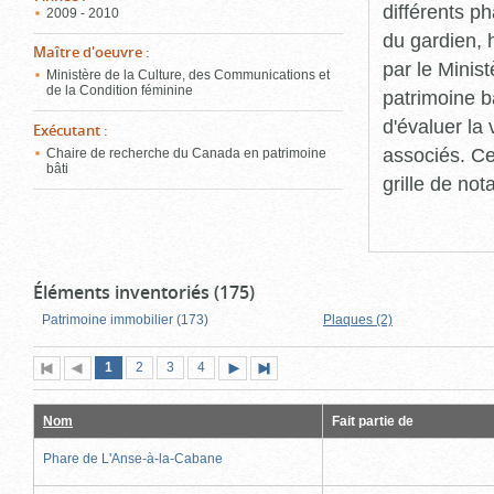
différents p
2009 - 2010
du gardien, 
Maître d'oeuvre
:
par le Minis
Ministère de la Culture, des Communications et
de la Condition féminine
patrimoine b
d'évaluer la
Exécutant
:
associés. Ce
Chaire de recherche du Canada en patrimoine
bâti
grille de not
Éléments inventoriés (175)
Patrimoine immobilier (173)
Plaques (2)
Page
(page
Page
Page
Page
1
Première
2
Page
3
4
Page
Dernière
actuelle)
page
précédente
suivante
page
Nom
Fait partie de
Phare de L'Anse-à-la-Cabane