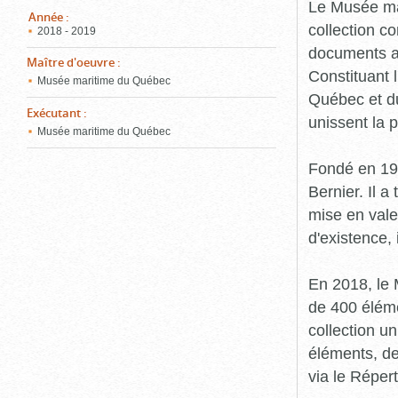
pou
Le Musée ma
ferm
Année
:
collection c
2018 - 2019
documents an
Maître d'oeuvre
:
Constituant 
Musée maritime du Québec
Québec et du
Exécutant
:
unissent la 
Musée maritime du Québec
Fondé en 19
Bernier. Il a
mise en vale
d'existence,
En 2018, le
de 400 éléme
collection u
éléments, de
via le Réper