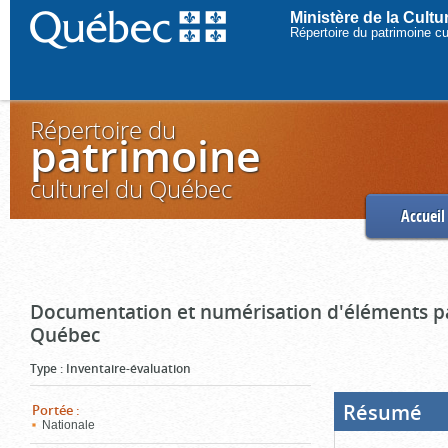
Ministère de la Cult
Répertoire du patrimoine c
Répertoire du
patrimoine
culturel du Québec
Accueil
Documentation et numérisation d'éléments pa
Québec
Type
:
Inventaire-évaluation
Résumé
(Boi
Portée
:
ouve
Nationale
cliq