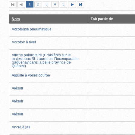
Page
(page
Page
Page
Page
Page
1
Première
2
Page
3
4
5
Page
Dernière
actuelle)
page
précédente
suivante
page
Nom
Fait partie de
Accoteuse pneumatique
Accotoir à rivet
Affiche publicitaire (Croisières sur le
majestueux St. Laurent et l’incomparable
Saguenay dans la belle province de
Québec)
Aiguille à voiles courbe
Alésoir
Alésoir
Alésoir
Ancre à jas