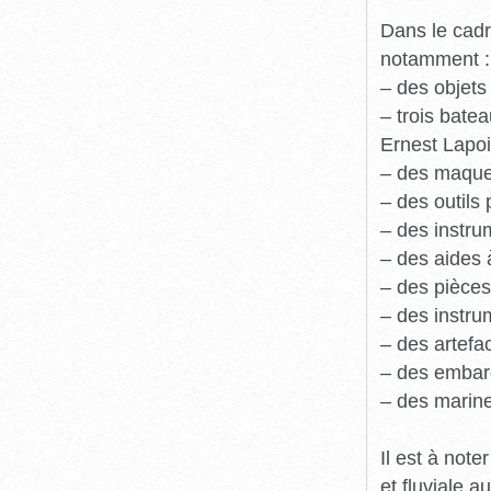
Dans le cadr
notamment :
– des objets
– trois batea
Ernest Lapoi
– des maque
– des outils 
– des instru
– des aides 
– des pièces
– des instru
– des artefa
– des embarc
– des marine
Il est à not
et fluviale 