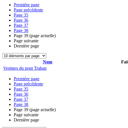
Première page
Page précédente
Page
35
Page
36
Page
37
Page
38
Page
39
(page actuelle)
Page suivante
Dernière page
Nom
Fai
Vestiges du pont Trahan
Première page
Page précédente
Page
35
Page
36
Page
37
Page
38
Page
39
(page actuelle)
Page suivante
Dernière page