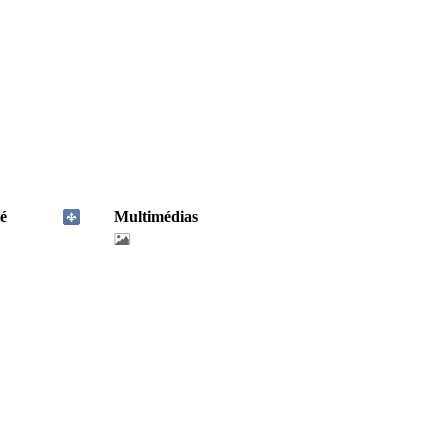
é
Multimédias