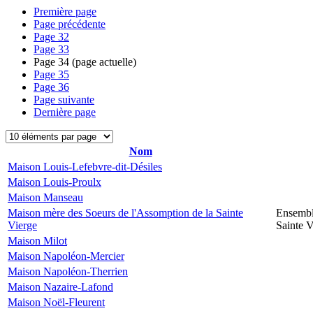
Première page
Page précédente
Page
32
Page
33
Page
34
(page actuelle)
Page
35
Page
36
Page suivante
Dernière page
Nom
Maison Louis-Lefebvre-dit-Désiles
Maison Louis-Proulx
Maison Manseau
Maison mère des Soeurs de l'Assomption de la Sainte
Ensembl
Vierge
Sainte V
Maison Milot
Maison Napoléon-Mercier
Maison Napoléon-Therrien
Maison Nazaire-Lafond
Maison Noël-Fleurent