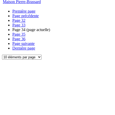
Maison Pierre-Brassard
Première page
Page précédente
Page
32
Page
33
Page
34
(page actuelle)
Page
35
Page
36
Page suivante
Dernière page