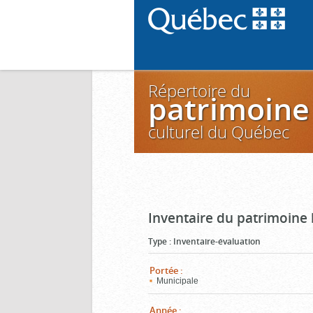
Répertoire du
patrimoine
culturel du Québec
Inventaire du patrimoine 
Type
:
Inventaire-évaluation
Portée
:
Municipale
Année
: