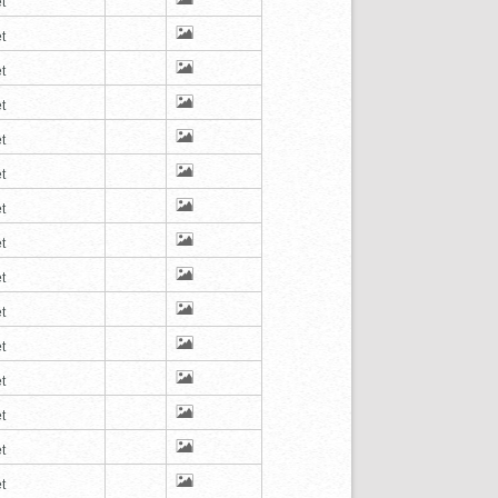
t
t
t
t
t
t
t
t
t
t
t
t
t
t
t