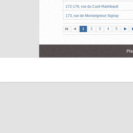
172-176, rue du Curé-Raimbault
173, rue de Monseigneur-Signay
Page
(page
Page
Page
Page
Page
1
Première
2
Page
3
4
5
actuelle)
page
précédente
suiva
Pla