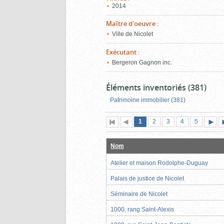
2014
Maître d'oeuvre
:
Ville de Nicolet
Exécutant
:
Bergeron Gagnon inc.
Éléments inventoriés (381)
Patrimoine immobilier (381)
Page
(page
Page
Page
Page
Page
1
Première
2
Page
3
4
5
actuelle)
page
précédente
suiva
Nom
Atelier et maison Rodolphe-Duguay
Palais de justice de Nicolet
Séminaire de Nicolet
1000, rang Saint-Alexis