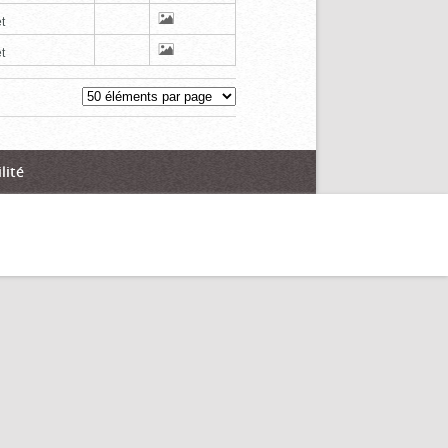
t
t
lité