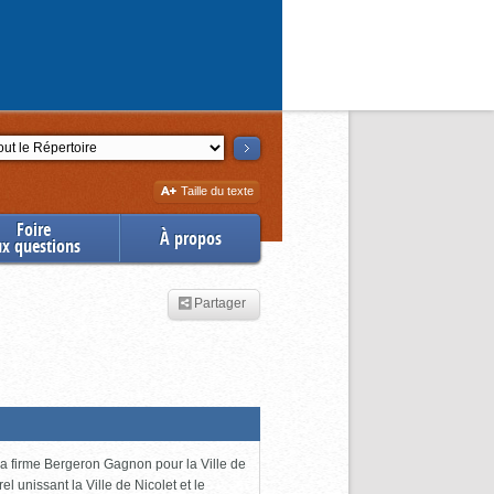
ction
Augmenter
Taille du texte
la
Foire
À propos
ux questions
Partager
 la firme Bergeron Gagnon pour la Ville de
l unissant la Ville de Nicolet et le