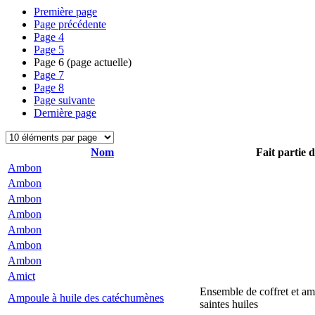
Première page
Page précédente
Page
4
Page
5
Page
6
(page actuelle)
Page
7
Page
8
Page suivante
Dernière page
Nom
Fait partie 
Ambon
Ambon
Ambon
Ambon
Ambon
Ambon
Ambon
Amict
Ensemble de coffret et a
Ampoule à huile des catéchumènes
saintes huiles