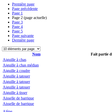
Première page
Page précédente
Page
1
Page
2
(page actuelle)
Page
3
Page
4
Page
5
Page suivante
Dernière page
Nom
Fait partie d
Aiguille à chas
Aiguille à chas médian
Aiguille à coudre
Aiguille à tatouer
Aiguille à tatouer
Aiguille à tatouer
Aiguille à tisser
Aisselle de barrique
Aisselle de barrique
Alène