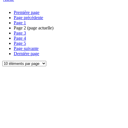
Première page
Page précédente
Page
1
Page
2
(page actuelle)
Page
3
Page
4
Page
5
Page suivante
Dernière page