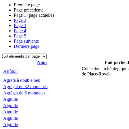
Première page
Page précédente
Page
1
(page actuelle)
Page
2
Page
3
Page
4
Page
5
Page suivante
Dernière page
Nom
Fait partie 
Collection archéologique 
Affûtoir
de Place-Royale
Agrafe à double oeil
Agrégat de 32 monnaies
Agrégat de 6 monnaies
Aiguille
Aiguille
Aiguille
Aiguille
Aiguille