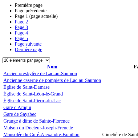
Première page
Page précédente
Page
1
(page actuelle)
Page
2
Page
3
Page
4
Page
5
Page suivante
Dernière page
Nom
Fa
Ancien presbytère de Lac-au-Saumon
Ancienne caserne de pompiers de Lac-au-Saumon
Église de Saint-Damase
Église de Saint-Léon-le-Grand
Église de Saint-Pierre-du-Lac
Gare d'Amqui
Gare de Sayabec
Grange à dîme de Sainte-Florence
Maison du Docteur-Joseph-Frenette
Mausolée du Curé-Alexandre-Bouillon
Cimetière de Sain