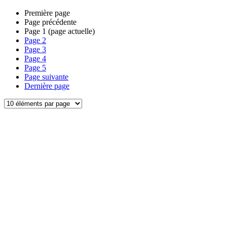
Première page
Page précédente
Page
1
(page actuelle)
Page
2
Page
3
Page
4
Page
5
Page suivante
Dernière page