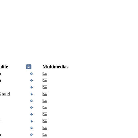
lité
Multimédias
n
n
Grand
e
n