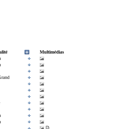
lité
Multimédias
n
n
Grand
e
n
n