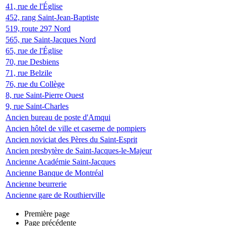
41, rue de l'Église
452, rang Saint-Jean-Baptiste
519, route 297 Nord
565, rue Saint-Jacques Nord
65, rue de l'Église
70, rue Desbiens
71, rue Belzile
76, rue du Collège
8, rue Saint-Pierre Ouest
9, rue Saint-Charles
Ancien bureau de poste d'Amqui
Ancien hôtel de ville et caserne de pompiers
Ancien noviciat des Pères du Saint-Esprit
Ancien presbytère de Saint-Jacques-le-Majeur
Ancienne Académie Saint-Jacques
Ancienne Banque de Montréal
Ancienne beurrerie
Ancienne gare de Routhierville
Première page
Page précédente