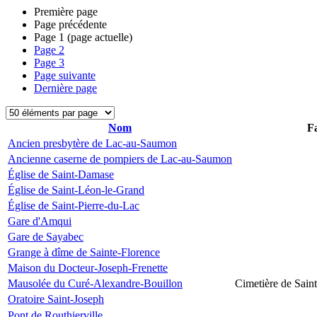
Première page
Page précédente
Page
1
(page actuelle)
Page
2
Page
3
Page suivante
Dernière page
Nom
Fa
Ancien presbytère de Lac-au-Saumon
Ancienne caserne de pompiers de Lac-au-Saumon
Église de Saint-Damase
Église de Saint-Léon-le-Grand
Église de Saint-Pierre-du-Lac
Gare d'Amqui
Gare de Sayabec
Grange à dîme de Sainte-Florence
Maison du Docteur-Joseph-Frenette
Mausolée du Curé-Alexandre-Bouillon
Cimetière de Sain
Oratoire Saint-Joseph
Pont de Routhierville