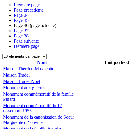
Première page
Page précédente
Page
34
Page
35
Page
36
(page actuelle)
Page
37
Page
38
Page suivante
Dernière page
Nom
Fait partie 
Maison Therrien-Massicotte
Maison Trudel
Maison Trudel-Noël
Monument aux guerres
Monument commémoratif de la famille
Pinard
Monument commémoratif du 12
novembre 1955
Monument de la canonisation de Soeur
Marguerite d'Youville
Monument de la famille Beaulac