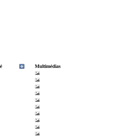
é
Multimédias