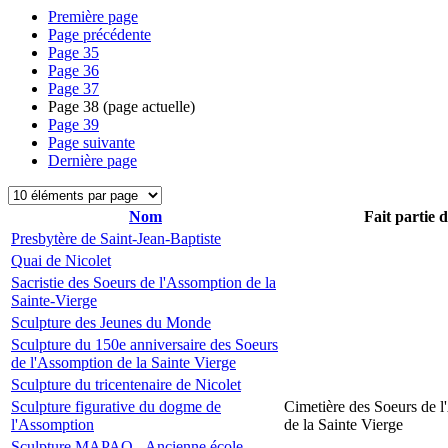
Première page
Page précédente
Page
35
Page
36
Page
37
Page
38
(page actuelle)
Page
39
Page suivante
Dernière page
Nom
Fait partie 
Presbytère de Saint-Jean-Baptiste
Quai de Nicolet
Sacristie des Soeurs de l'Assomption de la
Sainte-Vierge
Sculpture des Jeunes du Monde
Sculpture du 150e anniversaire des Soeurs
de l'Assomption de la Sainte Vierge
Sculpture du tricentenaire de Nicolet
Sculpture figurative du dogme de
Cimetière des Soeurs de 
l'Assomption
de la Sainte Vierge
Sculpture MAPAQ - Ancienne école