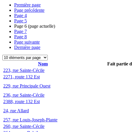
Première page
Page précédente
Page
4
Page
5
Page
6
(page actuelle)
Page
7
Page
8
Page suivante
Dernière page
Nom
Fait partie 
223, rue Sainte-Cécile
2271, route 132 Est
229, rue Principale Ouest
236, rue Sainte-Cécile
2388, route 132 Est
24, rue Allard
257, rue Louis-Joseph-Plante
260, rue Sainte-Cécile