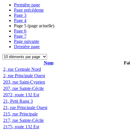
Première page
Page précédente
Page
3
Page
4
Page
5
(page actuelle)
Page
6
Page
7
Page suivante
Dernière page
Nom
Fai
2, rue Centrale Nord
2, rue Principale Ouest
203, rue Saint-Cyprien
207, rue Sainte-Cécile
2072, route 132 Est
21, Petit Rang 3
21, rue Principale Ouest
215, rue Principale
217, rue Sainte-Cécile
2175, route 132 Est