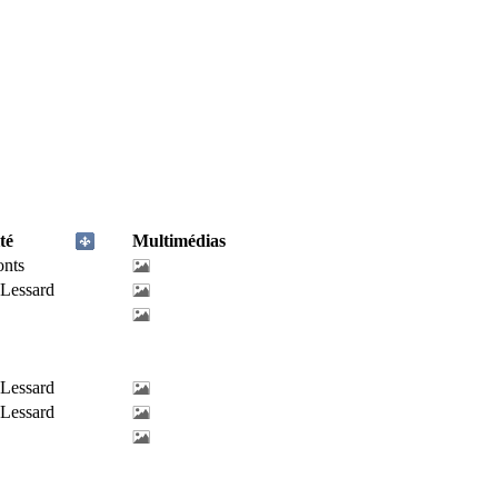
té
Multimédias
onts
-Lessard
-Lessard
-Lessard