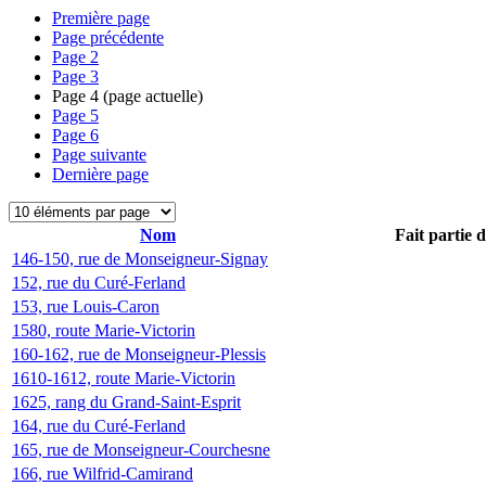
Première page
Page précédente
Page
2
Page
3
Page
4
(page actuelle)
Page
5
Page
6
Page suivante
Dernière page
Nom
Fait partie 
146-150, rue de Monseigneur-Signay
152, rue du Curé-Ferland
153, rue Louis-Caron
1580, route Marie-Victorin
160-162, rue de Monseigneur-Plessis
1610-1612, route Marie-Victorin
1625, rang du Grand-Saint-Esprit
164, rue du Curé-Ferland
165, rue de Monseigneur-Courchesne
166, rue Wilfrid-Camirand